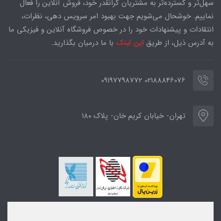
سهل‌تر و گسترده‌تر به مشتریان گرانقدر خود، فروش آنلاین را فعال
نماییم. خوشحال می‌شویم جهت بهبود امر سرویس دهی، نظرات،
انتقادات و پیشنهادات خود را در خصوص فروشگاه آنلاین و فیزیکی ما
به آدرس ذیل، از طریق
این لینک
با ما درمیان بگذارید.
02188846076 09197798772
تهران- خیابان کریم خان- پلاک ۱۸۰