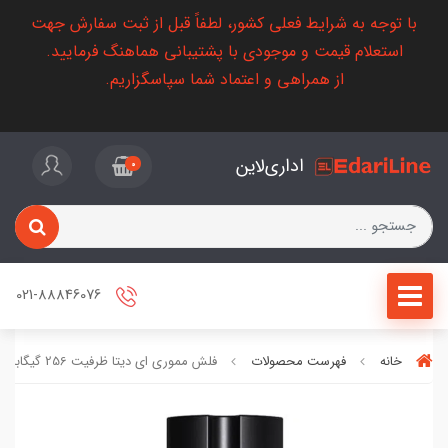
با توجه به شرایط فعلی کشور، لطفاً قبل از ثبت سفارش جهت
استعلام قیمت و موجودی با پشتیبانی هماهنگ فرمایید.
از همراهی و اعتماد شما سپاسگزاریم.
اداری‌لاین
0
021-88846076
خانه
فهرست محصولات
فلش مموری ای دیتا ظرفیت 256 گیگابایت