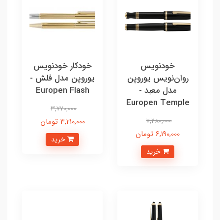
خودنویس
خودکار خودنویس
روان‌نویس یوروپن
یوروپن مدل فلش -
مدل معبد -
Europen Flash
Europen Temple
3,770,000
7,280,000
3,210,000 تومان
6,190,000 تومان
خرید
خرید