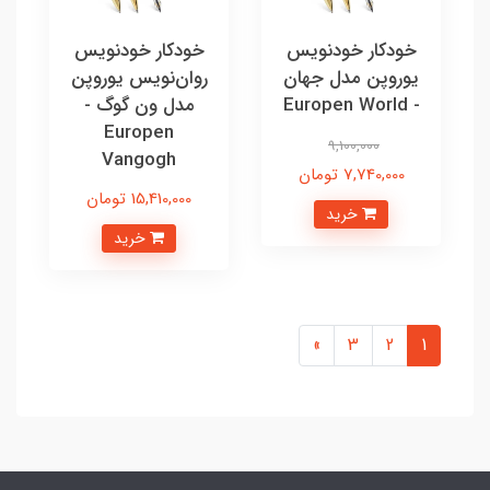
خودکار خودنویس
خودکار خودنویس
یوروپن مدل جهان
روان‌نویس یوروپن
- Europen World
مدل ون گوگ -
Europen
9,100,000
Vangogh
7,740,000 تومان
15,410,000 تومان
خرید
خرید
»
3
2
1