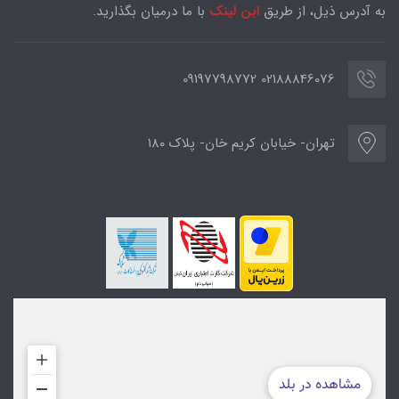
به آدرس ذیل، از طریق
این لینک
با ما درمیان بگذارید.
02188846076 09197798772
تهران- خیابان کریم خان- پلاک ۱۸۰