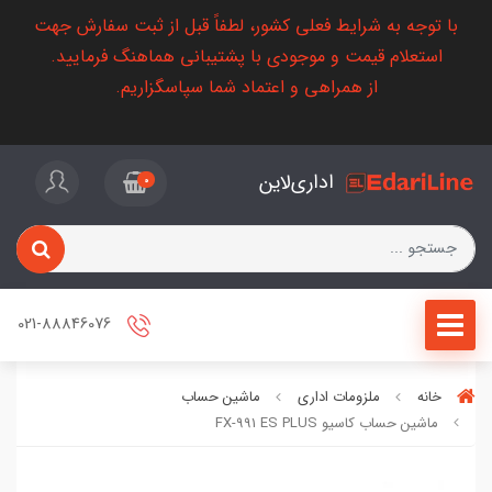
با توجه به شرایط فعلی کشور، لطفاً قبل از ثبت سفارش جهت
استعلام قیمت و موجودی با پشتیبانی هماهنگ فرمایید.
از همراهی و اعتماد شما سپاسگزاریم.
اداری‌لاین
0
021-88846076
خانه
ملزومات اداری
ماشین حساب
ماشین حساب کاسیو FX-991 ES PLUS