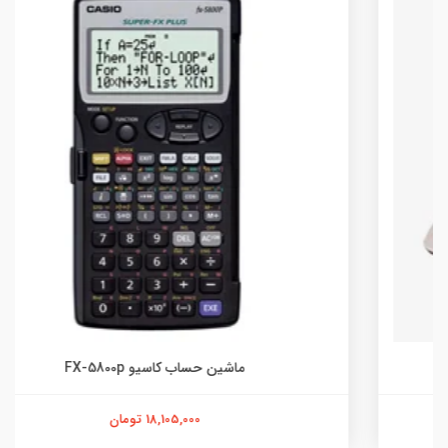
ماشین حساب کاسیو FX-5800p
18,105,000 تومان