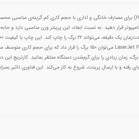
پرینتر LaserJet Pro M102a»» از شرکت «اچ‌پی» (HP) برای مصارف خانگی و اداری با حجم کاری کم
کامپیوتر قرار دهید. به نسبت ابعاد، این پرینتر وزن مناسبی دارد و جاب