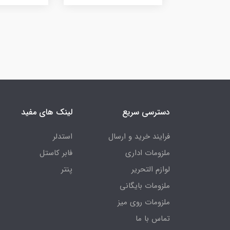
دسترسی سریع
لینک های مفید
فرایند خرید و ارسال
استدلر
ملزومات اداری
فابر کاستل
لوازم التحریر
پنتر
ملزومات بایگانی
ملزومات روی میز
تماس با ما