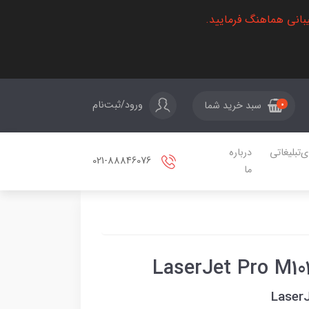
بانی هماهنگ فرمایید.
ورود/ثبت‌نام
سبد خرید شما
0
ی‌تبلیغاتی
درباره
021-88846076
ما