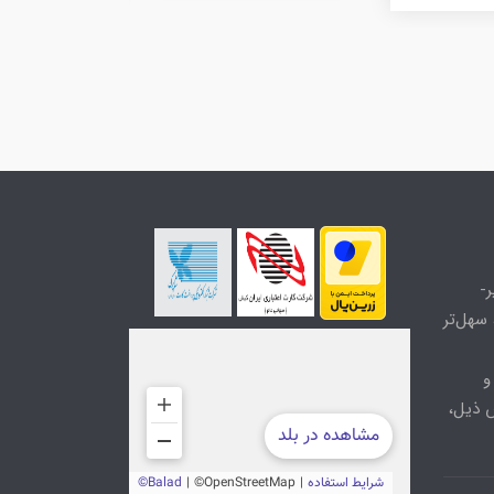
-
سهل‌تر
و
 ذیل،