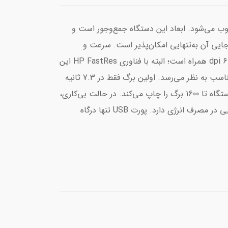
 گزینه‌ی مناسبی محسوب می‌شود. ابعاد این دستگاه جمع‌وجور است و
ه‌جایی آن به‌تنهایی امکان‌پذیر است. سرعت و
کیفیت این پرینتر در سطح متوسطی قرار دارد و در مدت‌زمان یک دقیقه، می‌تواند 22 برگ را چاپ کند. این چاپ با کیفیت 600 dpi همراه است؛ البته با فناوری HP FastRes این
رزولوشن به 1200 dpi نیز می‌رسد. در سینی LaserJet Pro M102a می‌توان 150 برگ را قرار داد که برای حجم کاری متوسط، مناسب به نظر می‌رسد. اولین برگ فقط در 7.3 ثانیه
چاپ می‌شود و دیگر نیازی نیست که برای چاپ یک برگ، زمان زیادی را برای گرم‌شدن دستگاه منتظر بمانید. کارتریج این دستگاه تا 1600 برگ را چاپ می‌کند. در حالت بی‌کاری،
دستگاه به لطف فناوری HP On/Off به حالت استندبای رفته و با ارسال پرینت، شروع به کار می‌کند. این فناوری تاثیر بسزایی در مصرف انرژی دارد. پورت USB تنها درگاه