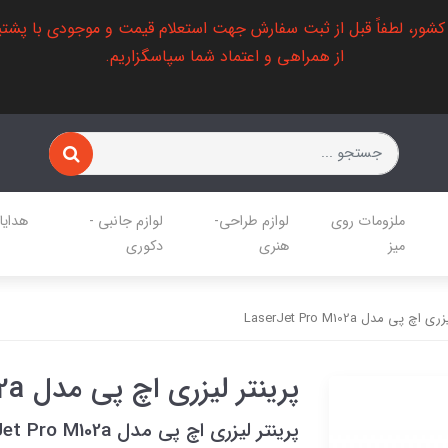
 کشور، لطفاً قبل از ثبت سفارش جهت استعلام قیمت و موجودی با پشتی
از همراهی و اعتماد شما سپاسگزاریم.
ملزومات روی
لوازم طراحی-
لوازم جانبی -
هدایا
میز
هنری
دکوری
اچ پی مدل LaserJet Pro M102a
پرینتر لیزری اچ پی مدل LaserJet Pro M102a
پرینتر لیزری اچ پی مدل LaserJet Pro M102a