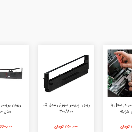
ریبون پرینتر سوزنی مدل LQ
ریبون پرینتر سوزنی میوا
پرینتر چندک
300/8
مدل LQ2180
مدل MF237w با گوشی
تومان
660,000 تومان