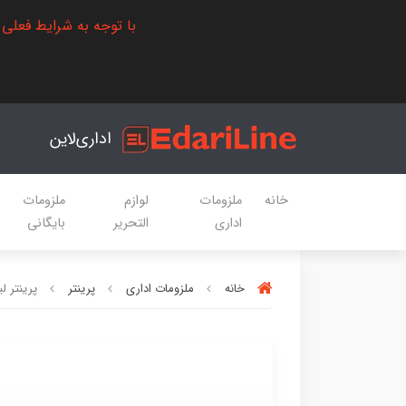
با توجه به شرایط فعلی
اداری‌لاین
خانه
ملزومات
لوازم
ملزومات
اداری
التحریر
بایگانی
خانه
ملزومات اداری
پرینتر
پرینتر لیزری 