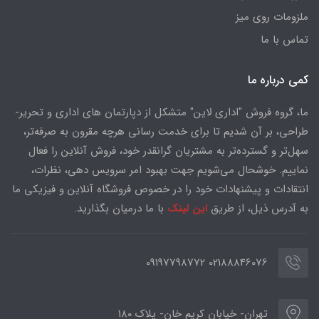
ملزومات روی میز
تماس با ما
کمی درباره ما
ما، گروه فروش "اداری لاین" متشکل از دپارتمان های اداری و تحریر-
طراحی، بر آن شدیم تا برای خدمت رسانی هرچه مقرون به صرفه‌تر،
سهل‌تر و گسترده‌تر به مشتریان گرانقدر خود، فروش آنلاین را فعال
نماییم. خوشحال می‌شویم جهت بهبود امر سرویس دهی، نظرات،
انتقادات و پیشنهادات خود را در خصوص فروشگاه آنلاین و فیزیکی ما
به آدرس ذیل، از طریق
این لینک
با ما درمیان بگذارید.
02188846076 09197798772
تهران- خیابان کریم خان- پلاک ۱۸۰