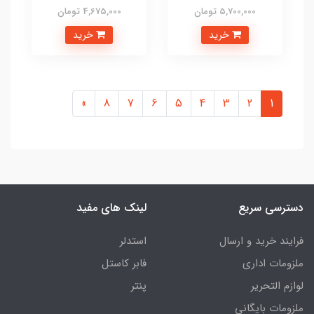
5,700,000 تومان
4,675,000 تومان
خرید
خرید
»
8
7
6
5
4
3
2
1
دسترسی سریع
لینک های مفید
فرایند خرید و ارسال
استدلر
ملزومات اداری
فابر کاستل
لوازم التحریر
پنتر
ملزومات بایگانی