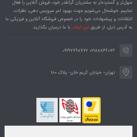
سهل‌تر و گسترده‌تر به مشتریان گرانقدر خود، فروش آنلاین را فعال
نماییم. خوشحال می‌شویم جهت بهبود امر سرویس دهی، نظرات،
انتقادات و پیشنهادات خود را در خصوص فروشگاه آنلاین و فیزیکی ما
به آدرس ذیل، از طریق
این لینک
با ما درمیان بگذارید.
02188846076 09197798772
تهران- خیابان کریم خان- پلاک ۱۸۰