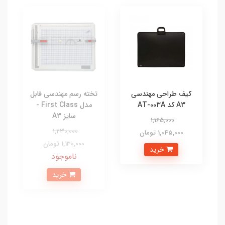
کیف طراحی مهندسی
تخته رسم مهندسی فابل
A3 کد AT-003A
مدل First Class -
سایز A3
1,165,000
1,230,000
1,045,000 تومان
1,130,000 تومان
خرید
ناموجود
خرید