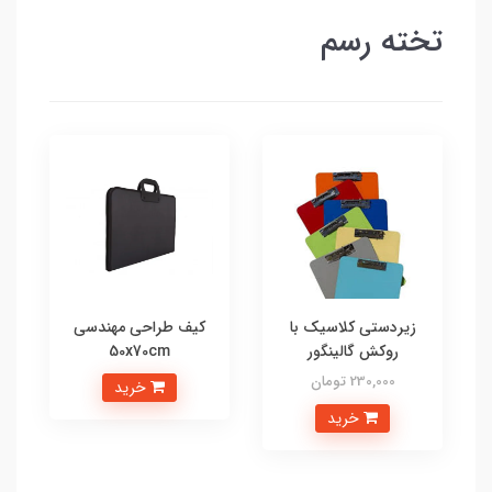
تخته رسم
زیردستی کلاسیک با
کیف طراحی مهندسی
روکش گالینگور
50x70cm
230,000 تومان
خرید
خرید