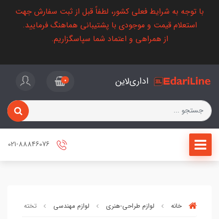
با توجه به شرایط فعلی کشور، لطفاً قبل از ثبت سفارش جهت
استعلام قیمت و موجودی با پشتیبانی هماهنگ فرمایید.
از همراهی و اعتماد شما سپاسگزاریم.
اداری‌لاین
0
021-88846076
خانه
لوازم طراحی-هنری
لوازم مهندسی
تخته رسم