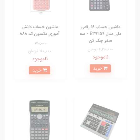
ماشین حساب 16 رقمی
ماشین حساب دانش
دلی مدل E39259 - سه
آموزی دکسین کد 888
صفر چک کن
170,000
2,190,000 تومان
160,000 تومان
ناموجود
ناموجود
خرید
خرید