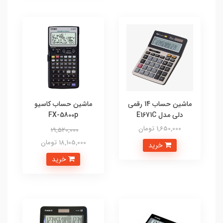
ماشین حساب 14 رقمی
ماشین حساب کاسیو
دلی مدل E1671C
FX-5800p
1,650,000 تومان
19,520,000
18,105,000 تومان
خرید
خرید