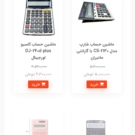
ماشین حساب شارپ
ماشین حساب کاسیو
مدل CS-2130 با گارانتی
DJ-240d plus
مادیران
اورجینال
4,540,000
5,400,000
5,000,000 تومان
4,300,000 تومان
خرید
خرید