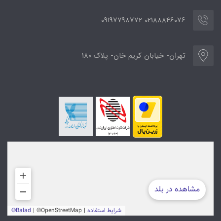
02188846076 09197798772
تهران- خیابان کریم خان- پلاک ۱۸۰