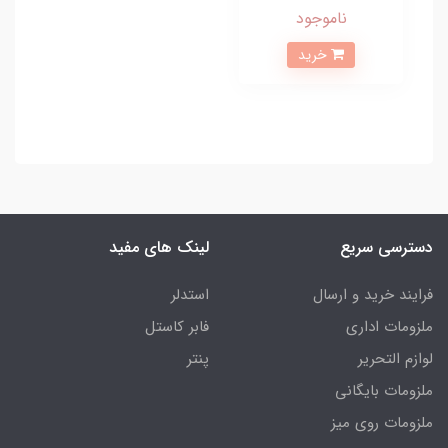
ناموجود
خرید
دسترسی سریع
لینک های مفید
فرایند خرید و ارسال
استدلر
ملزومات اداری
فابر کاستل
لوازم التحریر
پنتر
ملزومات بایگانی
ملزومات روی میز