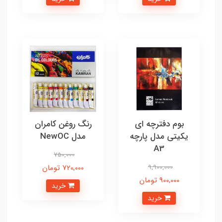
بوم دفترچه ای
رنگ روغن کامران
یکیتی مدل پارچه
مدل NewOC
A3
750,000
9,900,000
720,000 تومان
900,000 تومان
خرید
خرید