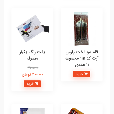
قلم مو تخت پارس
پالت رنگ یکبار
آرت کد 1111 مجموعه
مصرف
11 عددی
340,000
خرید
300,000 تومان
خرید