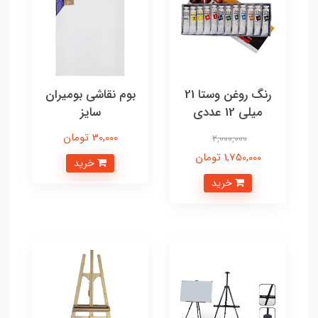
رنگ روغن وستا 21
بوم نقاشی بومیران
میلی 12 عددی
سایز
30,000 تومان
2,000,000
1,750,000 تومان
خرید
خرید