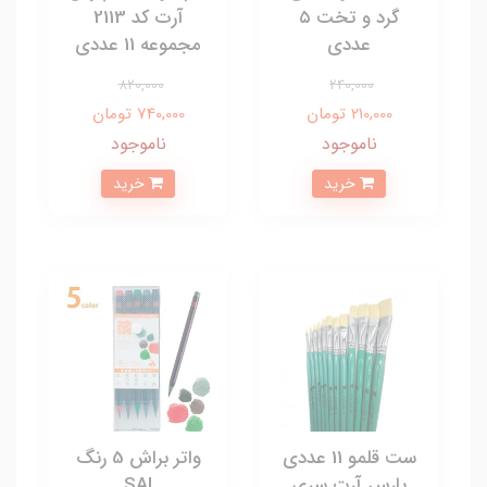
گرد و تخت ۵
آرت کد 2113
عددی
مجموعه 11 عددی
820,000
240,000
210,000 تومان
740,000 تومان
ناموجود
ناموجود
خرید
خرید
ست قلمو 11 عددی
واتر براش 5 رنگ
پارس آرت سری
SAI