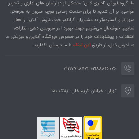
ما، گروه فروش "اداری لاین" متشکل از دپارتمان های اداری و تحریر-
طراحی، بر آن شدیم تا برای خدمت رسانی هرچه مقرون به صرفه‌تر،
سهل‌تر و گسترده‌تر به مشتریان گرانقدر خود، فروش آنلاین را فعال
نماییم. خوشحال می‌شویم جهت بهبود امر سرویس دهی، نظرات،
انتقادات و پیشنهادات خود را در خصوص فروشگاه آنلاین و فیزیکی ما
به آدرس ذیل، از طریق
این لینک
با ما درمیان بگذارید.
02188846076 09197798772
تهران- خیابان کریم خان- پلاک ۱۸۰