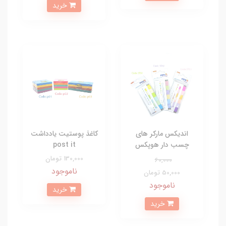
خرید
اندیکس مارکر های
کاغذ پوستیت یادداشت
چسب دار هوپکس
post it
130,000 تومان
60,000
ناموجود
50,000 تومان
ناموجود
خرید
خرید