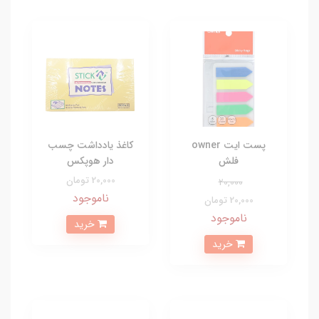
پست ایت owner
کاغذ یادداشت چسب
فلش
دار هوپکس
20,000 تومان
20,000
ناموجود
20,000 تومان
ناموجود
خرید
خرید