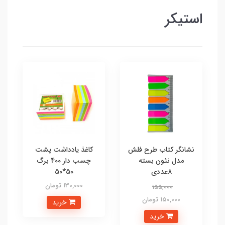
استیکر
نشانگر کتاب طرح فلش
کاغذ یادداشت پشت
مدل نئون بسته
چسب دار 400 برگ
۸عددی
50*50
130,000 تومان
155,000
150,000 تومان
خرید
خرید