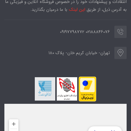
انتقادات و پیشنهادات خود را در خصوص فروشگاه آنلاین و فیزیکی ما
به آدرس ذیل، از طریق
این لینک
با ما درمیان بگذارید.
02188846076 09197798772
تهران- خیابان کریم خان- پلاک ۱۸۰