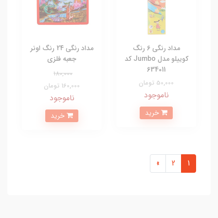
مداد رنگی 6 رنگ
مداد رنگی 24 رنگ اونر
کوییلو مدل Jumbo کد
جعبه فلزی
634011
180,000
50,000 تومان
160,000 تومان
ناموجود
ناموجود
خرید
خرید
»
2
1