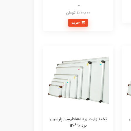
0
1,200,000 تومان
خرید
ن
تخته وایت برد مغناطیسی پارسیان
برد 90*120