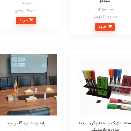
شیدکو
170,000
12,500,000
150,000 تومان
11,000,000 تومان
خرید
خرید
ستند ماژیک و تخته پاکن - بدنه
پایه وایت برد گلس برد
فلزی و پلاستیکی