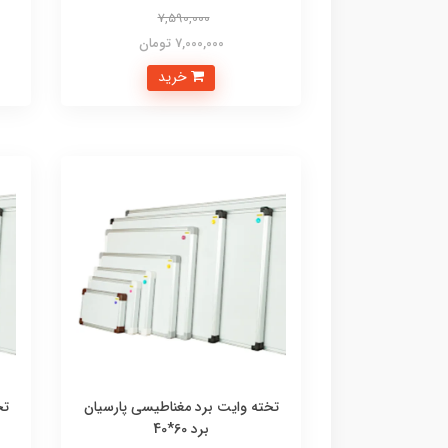
7,590,000
7,000,000 تومان
خرید
تخته وایت برد مغناطیسی پارسیان
تخ
برد 60*40