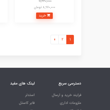
11,220,000
8,970,000 تومان
خرید
»
2
1
دسترسی سریع
لینک های مفید
فرایند خرید و ارسال
استدلر
ملزومات اداری
فابر کاستل