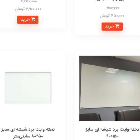
7,650,000
500,000
6,900,000 تومان
450,000 تومان
خرید
خرید
تخته وایت برد شیشه ای سایز
تخته وایت برد شیشه ای سایز
150×90
50*80 سانتی‌متر