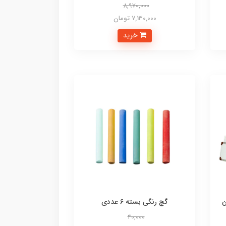
8,970,000
7,130,000 تومان
خرید
ن
گچ رنگی بسته 6 عددی
40,000