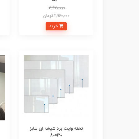
3,420,000
2,960,000 تومان
خرید
تخته وایت برد شیشه ای سایز
120×80