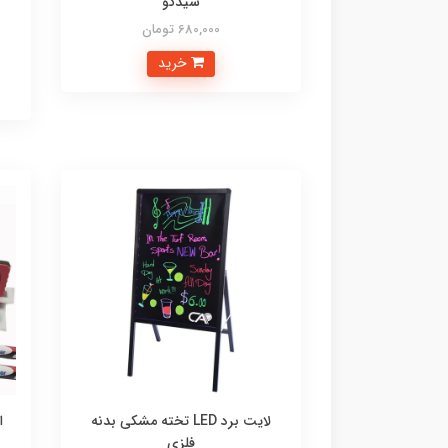
شیدکو
680,000 تومان
خرید
لایت برد LED تخته مشکی بدنه
ا
فلزی