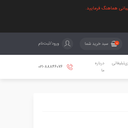
بانی هماهنگ فرمایید.
ورود/ثبت‌نام
سبد خرید شما
0
ی‌تبلیغاتی
درباره
021-88846076
ما