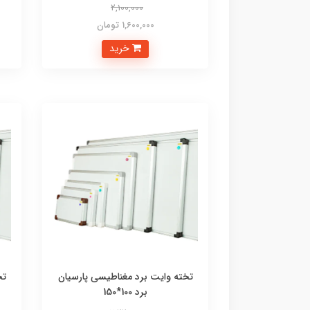
2,100,000
1,600,000 تومان
خرید
تخته وایت برد مغناطیسی پارسیان
تخ
برد 100*150