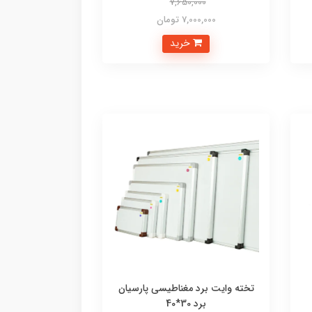
7,650,000
7,000,000 تومان
خرید
تخته وایت برد مغناطیسی پارسیان
برد 30*40