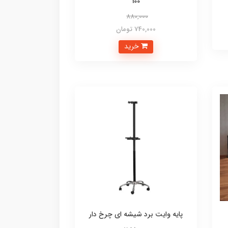
100
880,000
740,000 تومان
خرید
پایه وایت برد شیشه ای چرخ دار