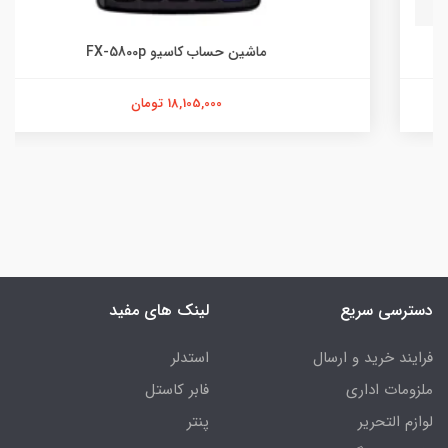
ماشین حساب کاسیو FX-5800p
18,105,000 تومان
دسترسی سریع
لینک های مفید
فرایند خرید و ارسال
استدلر
ملزومات اداری
فابر کاستل
لوازم التحریر
پنتر