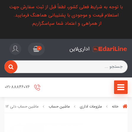
با توجه به شرایط فعلی کشور، لطفاً قبل از ثبت سفارش جهت
استعلام قیمت و موجودی با پشتیبانی هماهنگ فرمایید.
از همراهی و اعتماد شما سپاسگزاریم.
اداری‌لاین
0
021-88846076
خانه
ملزومات اداری
ماشین حساب
ماشین حساب دلی 12 رقم مدل 1629