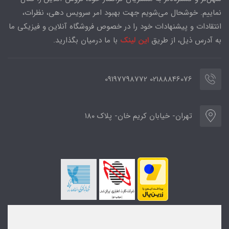
نماییم. خوشحال می‌شویم جهت بهبود امر سرویس دهی، نظرات،
انتقادات و پیشنهادات خود را در خصوص فروشگاه آنلاین و فیزیکی ما
به آدرس ذیل، از طریق
این لینک
با ما درمیان بگذارید.
02188846076 09197798772
تهران- خیابان کریم خان- پلاک ۱۸۰