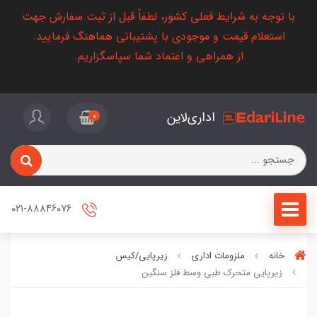
با توجه به شرایط فعلی کشور، لطفاً قبل از ثبت سفارش جهت
استعلام قیمت و موجودی با پشتیبانی هماهنگ فرمایید.
از همراهی و اعتماد شما سپاسگزاریم.
اداری‌لاین
0
021-88846076
خانه
ملزومات اداری
زیرپایی/کیس
زیرپایی متحرک طبی وسط فلز سنگین