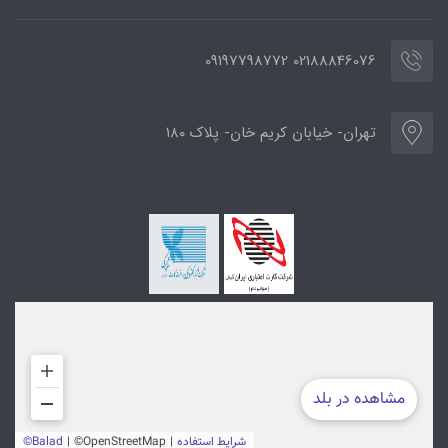
02188846076 09197798772
تهران- خیابان کریم خان- پلاک ۱۸۰