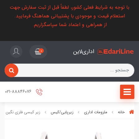
با توجه به شرایط فعلی کشور، لطفاً قبل از ثبت سفارش جهت
استعلام قیمت و موجودی با پشتیبانی هماهنگ فرمایید.
از همراهی و اعتماد شما سپاسگزاریم.
اداری‌لاین
0
021-88846076
خانه
ملزومات اداری
زیرپایی/کیس
زیر کیسی فلزی نگین