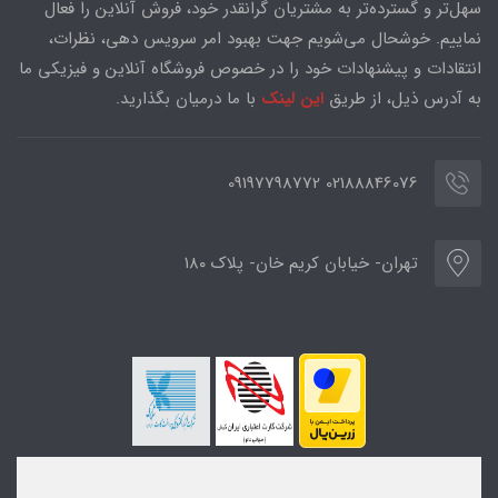
سهل‌تر و گسترده‌تر به مشتریان گرانقدر خود، فروش آنلاین را فعال
نماییم. خوشحال می‌شویم جهت بهبود امر سرویس دهی، نظرات،
انتقادات و پیشنهادات خود را در خصوص فروشگاه آنلاین و فیزیکی ما
به آدرس ذیل، از طریق
این لینک
با ما درمیان بگذارید.
02188846076 09197798772
تهران- خیابان کریم خان- پلاک ۱۸۰