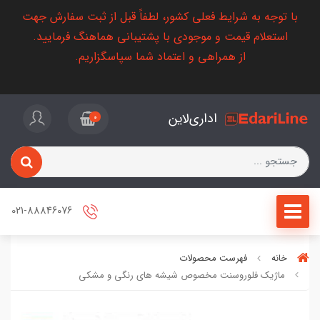
با توجه به شرایط فعلی کشور، لطفاً قبل از ثبت سفارش جهت
استعلام قیمت و موجودی با پشتیبانی هماهنگ فرمایید.
از همراهی و اعتماد شما سپاسگزاریم.
اداری‌لاین
0
021-88846076
خانه
فهرست محصولات
ماژیک فلوروسنت مخصوص شیشه های رنگی و مشکی