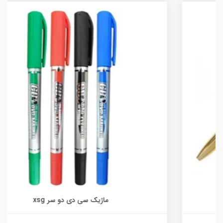
ماژیک سی دی دو سر xsg