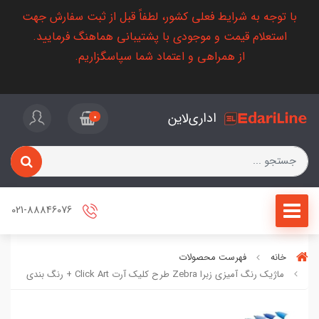
با توجه به شرایط فعلی کشور، لطفاً قبل از ثبت سفارش جهت
استعلام قیمت و موجودی با پشتیبانی هماهنگ فرمایید.
از همراهی و اعتماد شما سپاسگزاریم.
اداری‌لاین
0
021-88846076
خانه
فهرست محصولات
ماژیک رنگ آمیزی زبرا Zebra طرح کلیک آرت Click Art + رنگ بندی