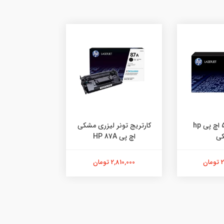
کارتریج 59A اچ پی hp
کارتریج تونر لیزری مشکی
ی
اچ پی HP 87A
عدد
ن
2,810,000 تومان
1,420,000 تومان