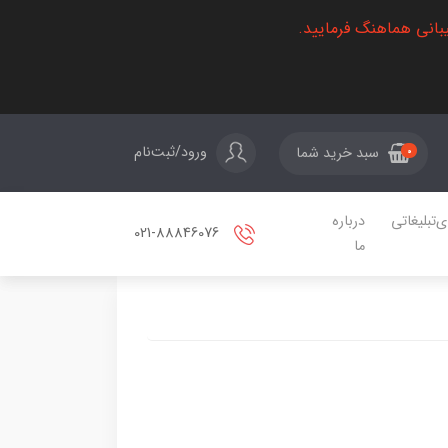
بانی هماهنگ فرمایید.
ورود/ثبت‌نام
سبد خرید شما
0
ی‌تبلیغاتی
درباره
021-88846076
ما