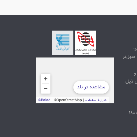
-
سهل‌تر
و
 ذیل،
۱