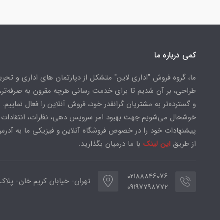
کمی درباره ما
ما، گروه فروش "اداری لاین" متشکل از دپارتمان های اداری و تحریر
طراحی، بر آن شدیم تا برای خدمت رسانی هرچه مقرون به صرفه‌تر، 
و گسترده‌تر به مشتریان گرانقدر خود، فروش آنلاین را فعال نماییم.
خوشحال می‌شویم جهت بهبود امر سرویس دهی، نظرات، انتقادات 
پیشنهادات خود را در خصوص فروشگاه آنلاین و فیزیکی ما به آدرس
از طریق
این لینک
با ما درمیان بگذارید.
02188846076
تهران- خیابان کریم خان- پلاک ۸۰
09197798772