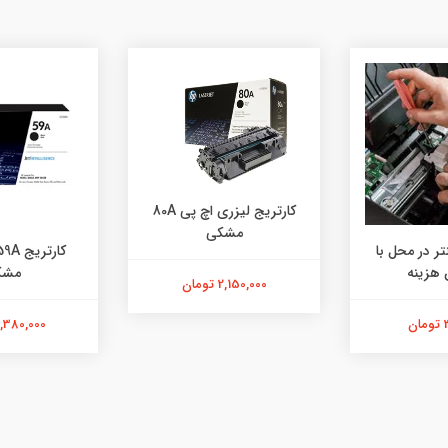
کارتریج لیزری اچ پی 80A
مشکی
تر در محل با
 هزینه
مشک
2,150,000 تومان
ن
2,380,000 توما