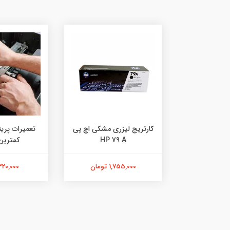
 مدل 725
کارتریج لیزری مشکی اچ پی
تعمیرات پرین
HP 79 A
کمترین
ومان
1,755,000 تومان
320,000 توما