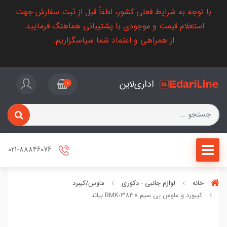
با توجه به شرایط فعلی کشور، لطفاً قبل از ثبت سفارش جهت
استعلام قیمت و موجودی با پشتیبانی هماهنگ فرمایید.
از همراهی و اعتماد شما سپاسگزاریم.
اداری‌لاین
0
021-88846076
خانه
لوازم جانبی - دکوری
ماوس/کیبرد
کیبورد و ماوس بی سیم BMK-3838 بیاند