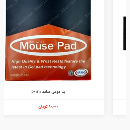
پد موس ساده p-130
90,000 تومان