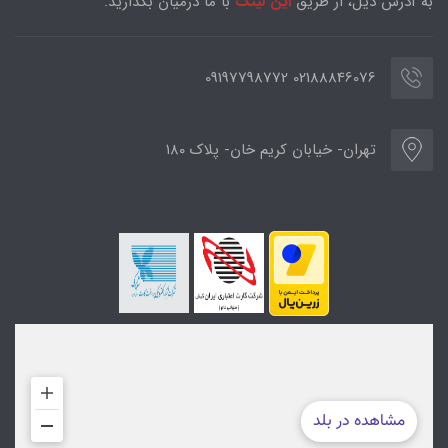
به آدرس ذیل، از طریق
این لینک
با ما درمیان بگذارید.
02188846076 09197798772
تهران- خیابان کریم خان- پلاک ۱۸۰