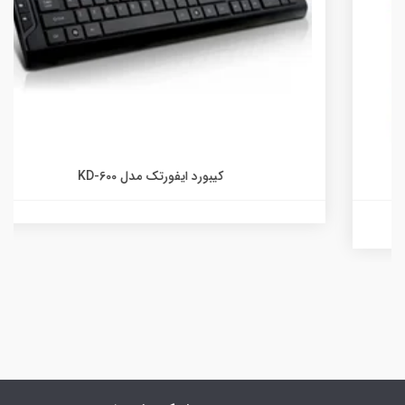
کیبورد ایفورتک مدل KD-600