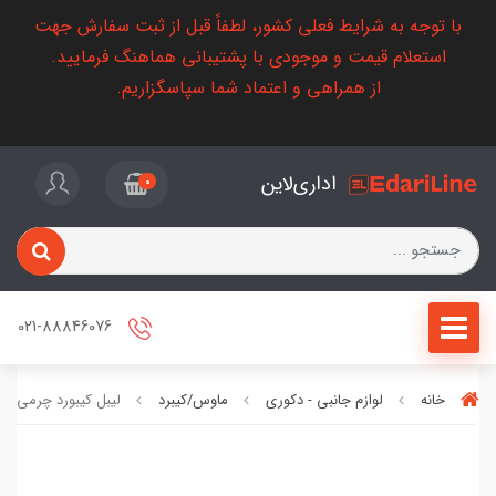
با توجه به شرایط فعلی کشور، لطفاً قبل از ثبت سفارش جهت
استعلام قیمت و موجودی با پشتیبانی هماهنگ فرمایید.
از همراهی و اعتماد شما سپاسگزاریم.
اداری‌لاین
0
021-88846076
خانه
لوازم جانبی - دکوری
ماوس/کیبرد
لیبل کیبورد چرمی