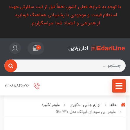
با توجه به شرایط فعلی کشور، لطفاً قبل از ثبت سفارش جهت
استعلام قیمت و موجودی با پشتیبانی هماهنگ فرمایید.
از همراهی و اعتماد شما سپاسگزاریم.
اداری‌لاین
0
021-88846076
خانه
لوازم جانبی - دکوری
ماوس/کیبرد
ماوس بی سیم ای فورتک مدل G10-730