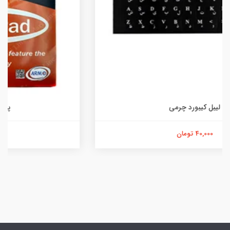
پد موس ساده p-130
90,000 تومان