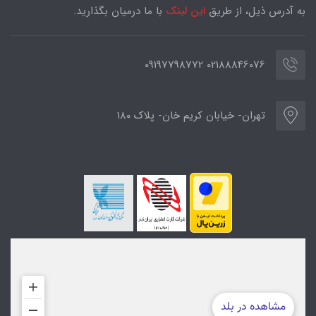
به آدرس ذیل، از طریق
این لینک
با ما درمیان بگذارید.
02188846076 09197798772
تهران- خیابان کریم خان- پلاک ۱۸۰