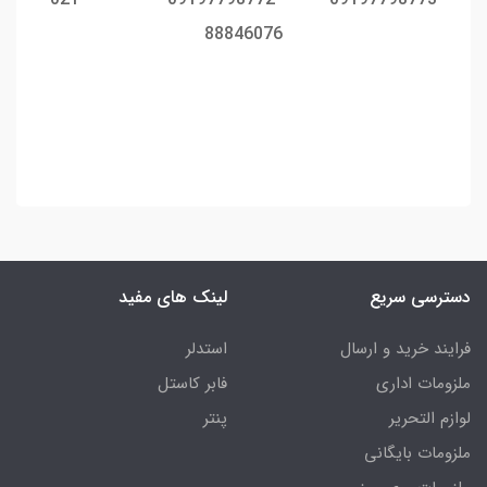
88846076
دسترسی سریع
لینک های مفید
فرایند خرید و ارسال
استدلر
ملزومات اداری
فابر کاستل
لوازم التحریر
پنتر
ملزومات بایگانی