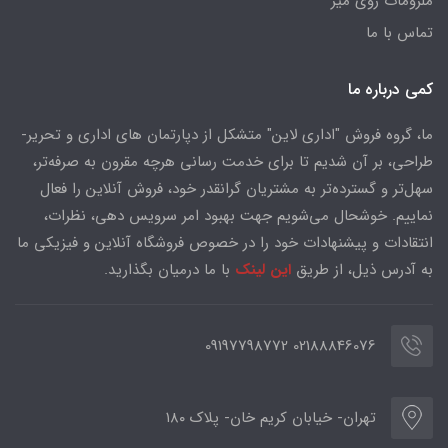
ملزومات روی میز
تماس با ما
کمی درباره ما
ما، گروه فروش "اداری لاین" متشکل از دپارتمان های اداری و تحریر-
طراحی، بر آن شدیم تا برای خدمت رسانی هرچه مقرون به صرفه‌تر،
سهل‌تر و گسترده‌تر به مشتریان گرانقدر خود، فروش آنلاین را فعال
نماییم. خوشحال می‌شویم جهت بهبود امر سرویس دهی، نظرات،
انتقادات و پیشنهادات خود را در خصوص فروشگاه آنلاین و فیزیکی ما
به آدرس ذیل، از طریق
این لینک
با ما درمیان بگذارید.
02188846076 09197798772
تهران- خیابان کریم خان- پلاک ۱۸۰