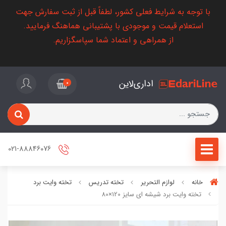
با توجه به شرایط فعلی کشور، لطفاً قبل از ثبت سفارش جهت
استعلام قیمت و موجودی با پشتیبانی هماهنگ فرمایید.
از همراهی و اعتماد شما سپاسگزاریم.
اداری‌لاین
0
021-88846076
خانه
لوازم التحریر
تخته تدریس
تخته وایت برد
تخته وایت برد شیشه ای سایز 120×80