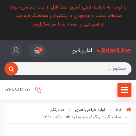
با توجه به شرایط فعلی کشور، لطفاً قبل از ثبت سفارش جهت
استعلام قیمت و موجودی با پشتیبانی هماهنگ فرمایید.
از همراهی و اعتماد شما سپاسگزاریم.
اداری‌لاین
0
021-88846076
خانه
لوازم طراحی-هنری
مدادرنگی
مداد رنگی 6 رنگ کوییلو مدل Jumbo کد 634011