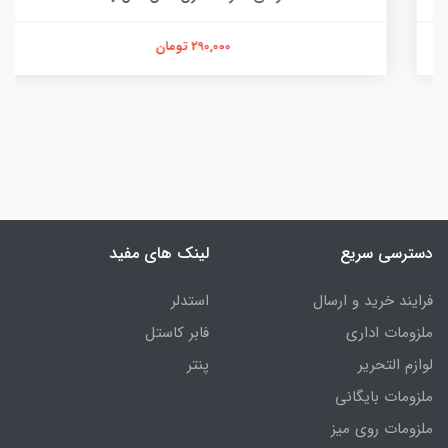
290,000 تومان
دسترسی سریع
لینک های مفید
فرایند خرید و ارسال
استدلر
ملزومات اداری
فابر کاستل
لوازم التحریر
پنتر
ملزومات بایگانی
ملزومات روی میز