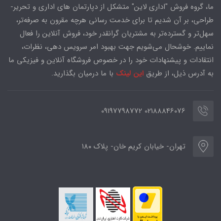
ما، گروه فروش "اداری لاین" متشکل از دپارتمان های اداری و تحریر-
طراحی، بر آن شدیم تا برای خدمت رسانی هرچه مقرون به صرفه‌تر،
سهل‌تر و گسترده‌تر به مشتریان گرانقدر خود، فروش آنلاین را فعال
نماییم. خوشحال می‌شویم جهت بهبود امر سرویس دهی، نظرات،
انتقادات و پیشنهادات خود را در خصوص فروشگاه آنلاین و فیزیکی ما
به آدرس ذیل، از طریق
این لینک
با ما درمیان بگذارید.
02188846076 09197798772
تهران- خیابان کریم خان- پلاک ۱۸۰