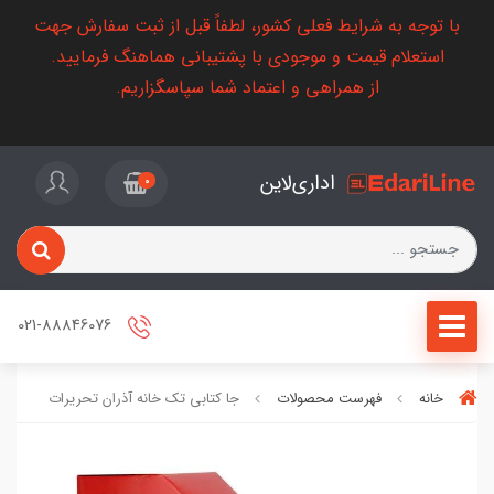
با توجه به شرایط فعلی کشور، لطفاً قبل از ثبت سفارش جهت
استعلام قیمت و موجودی با پشتیبانی هماهنگ فرمایید.
از همراهی و اعتماد شما سپاسگزاریم.
اداری‌لاین
0
021-88846076
خانه
فهرست محصولات
جا کتابی تک خانه آذران تحریرات