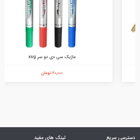
ماژیک سی دی دو سر xsg
20,000 تومان
دسترسی سریع
لینک های مفید