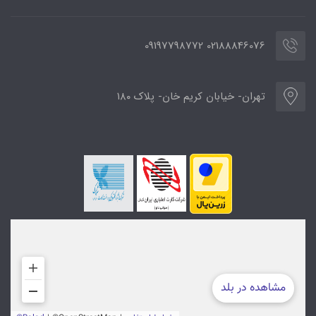
02188846076 09197798772
تهران- خیابان کریم خان- پلاک ۱۸۰