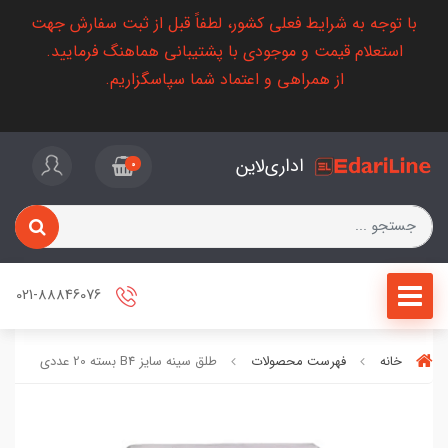
با توجه به شرایط فعلی کشور، لطفاً قبل از ثبت سفارش جهت
استعلام قیمت و موجودی با پشتیبانی هماهنگ فرمایید.
از همراهی و اعتماد شما سپاسگزاریم.
اداری‌لاین
0
021-88846076
خانه
فهرست محصولات
طلق سینه سایز B4 بسته 20 عددی