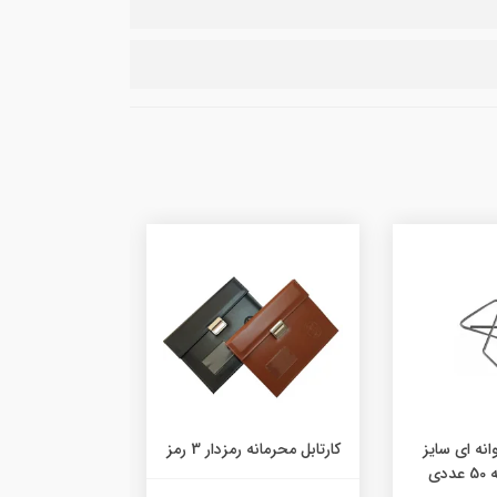
انه ای سایز
کارتابل محرمانه رمزدار 3 رمز
کارتابل جنس ی
دی