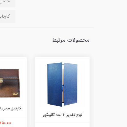
جنس ج
کارتاب
محصولات مرتبط
کارتابل محرمان
لوح تقدیر 3 لت گالینگور
 اداری پاپکو کد
1,250,000 توم