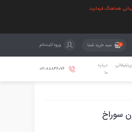
بانی هماهنگ فرمایید.
ورود/ثبت‌نام
سبد خرید شما
0
ی‌تبلیغاتی
درباره
021-88846076
ما
ون سوراخ