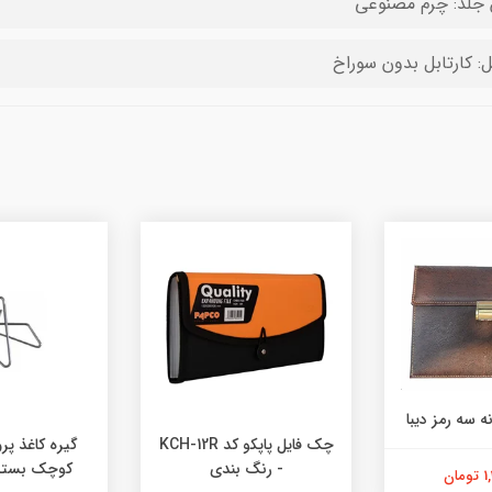
لد: چرم مصنوعی
ل: کارتابل بدون سوراخ
ه سه رمز دیبا
چک فایل پاپکو کد KCH-12R
گیره کاغذ پرو
- رنگ بندی
کوچک بسته 50 عد
ان