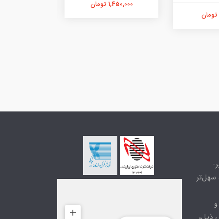
1,450,000 تومان
670,000 تومان
-
سهل‌تر
و
 ذیل،