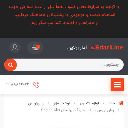
با توجه به شرایط فعلی کشور، لطفاً قبل از ثبت سفارش جهت
استعلام قیمت و موجودی با پشتیبانی هماهنگ فرمایید.
از همراهی و اعتماد شما سپاسگزاریم.
اداری‌لاین
0
021-88846076
خانه
لوازم التحریر
نوشت افزار
روان‌نویس
روان نویس ساراسا 10 رنگ زبرا مدل Sarasa Clip