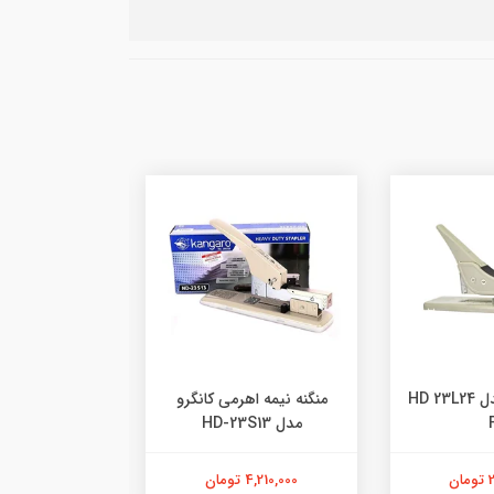
منگنه کانگرو مدل HD 23L24
منگنه نیمه اهرمی کانگرو
مدل HD-23S13
435 - مناسب کارتن
ن
4,210,000 تومان
1,900,000 تومان