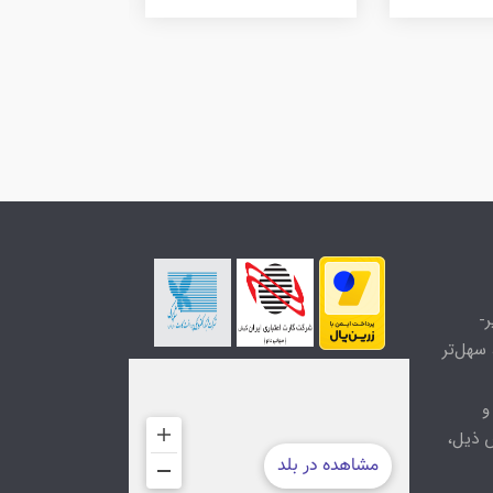
-
سهل‌تر
و
 ذیل،