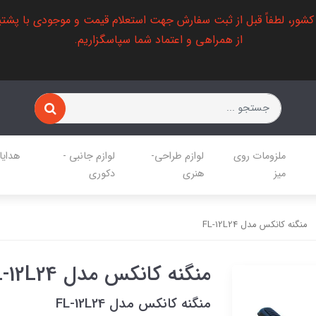
 کشور، لطفاً قبل از ثبت سفارش جهت استعلام قیمت و موجودی با پشتی
از همراهی و اعتماد شما سپاسگزاریم.
ملزومات روی
لوازم طراحی-
لوازم جانبی -
هدایا
میز
هنری
دکوری
منگنه کانکس مدل FL-12L24
منگنه کانکس مدل FL-12L24
منگنه کانکس مدل FL-12L24