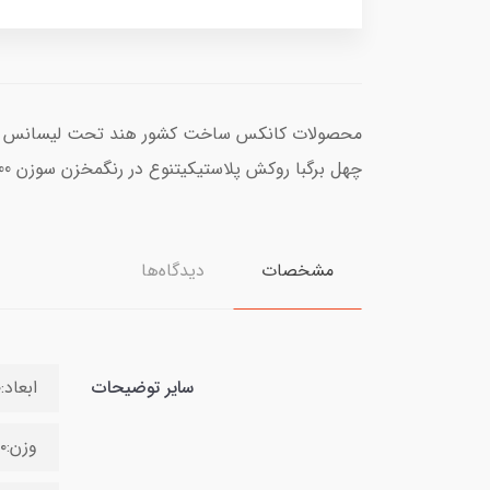
چهل برگبا روکش پلاستیکیتنوع در رنگمخزن سوزن 100*24
مشخصات
دیدگاه‌ها
سایر توضیحات
ابعاد:۵۰*۱۹*۶ میلی‌لیتر
وزن:۴۷۰۰ گرم