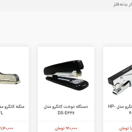
 بدنه:فلز
منگنه انبری کانگرو مدل HP-
دستگاه دوخت کانگرو مدل
FL
DS-E336
4
ان
920,000 تومان
21,120,000 توما