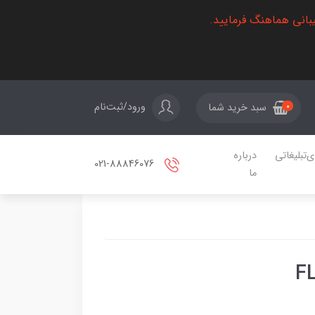
بانی هماهنگ فرمایید.
ورود/ثبت‌نام
سبد خرید شما
0
ی‌تبلیغاتی
درباره
021-88846076
ما