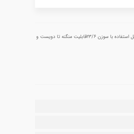
محصولات کانکس ساخت کشور هند تحت لیسانس کشورآلمان با کیفیت عالی و تنوع بسیار زیاد در عرصه ملزومات اداریقابل استفاده با سوزن 23/6قابلیت منگنه تا دویست و