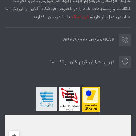
نماییم. خوشحال می‌شویم جهت بهبود امر سرویس دهی، نظرات،
انتقادات و پیشنهادات خود را در خصوص فروشگاه آنلاین و فیزیکی ما
به آدرس ذیل، از طریق
این لینک
با ما درمیان بگذارید.
02188846076 09197798772
تهران- خیابان کریم خان- پلاک ۱۸۰