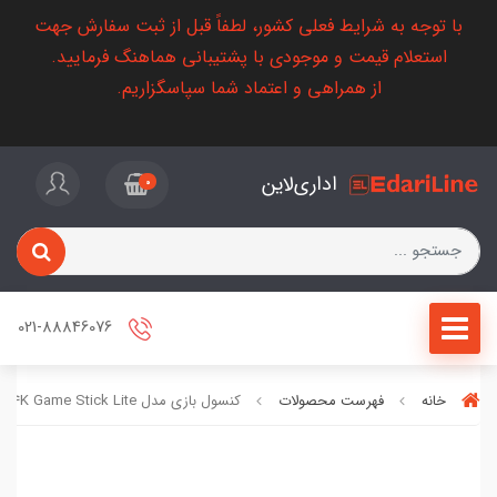
با توجه به شرایط فعلی کشور، لطفاً قبل از ثبت سفارش جهت
استعلام قیمت و موجودی با پشتیبانی هماهنگ فرمایید.
از همراهی و اعتماد شما سپاسگزاریم.
اداری‌لاین
0
021-88846076
خانه
فهرست محصولات
کنسول بازی مدل 4K Game Stick Lite