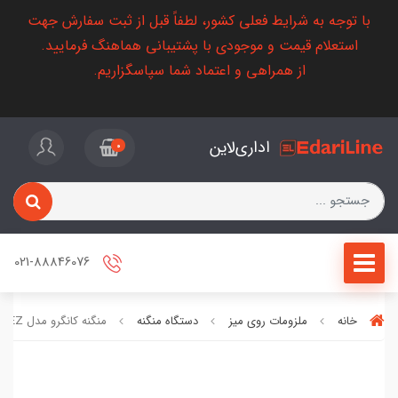
با توجه به شرایط فعلی کشور، لطفاً قبل از ثبت سفارش جهت
استعلام قیمت و موجودی با پشتیبانی هماهنگ فرمایید.
از همراهی و اعتماد شما سپاسگزاریم.
اداری‌لاین
0
021-88846076
خانه
ملزومات روی میز
دستگاه منگنه
منگنه کانگرو مدل HS-10EZ