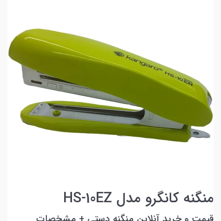
منگنه کانگرو مدل HS-10EZ
قیمت و خرید آنلاین منگنه دستی + مشخصات