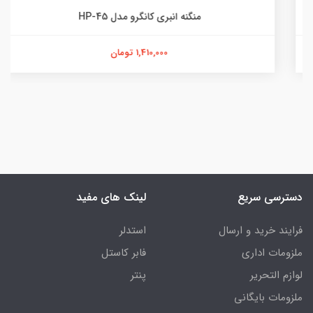
منگنه انبری کانگرو مدل HP-45
1,410,000 تومان
دسترسی سریع
لینک های مفید
فرایند خرید و ارسال
استدلر
ملزومات اداری
فابر کاستل
لوازم التحریر
پنتر
ملزومات بایگانی