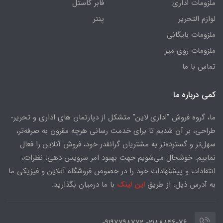
ملزومات اداری
فابر کاستل
لوازم التحریر
پنتر
ملزومات بایگانی
ملزومات روی میز
تماس با ما
کمی درباره ما
ما، گروه فروش "اداری لاین" متشکل از دپارتمان های اداری و تحریر-
طراحی، بر آن شدیم تا برای خدمت رسانی هرچه مقرون به صرفه‌تر،
سهل‌تر و گسترده‌تر به مشتریان گرانقدر خود، فروش آنلاین را فعال
نماییم. خوشحال می‌شویم جهت بهبود امر سرویس دهی، نظرات،
انتقادات و پیشنهادات خود را در خصوص فروشگاه آنلاین و فیزیکی ما
به آدرس ذیل، از طریق
این لینک
با ما درمیان بگذارید.
02188846076 09197798772