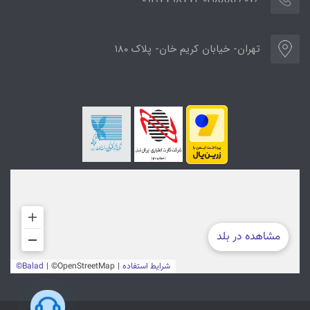
تهران- خیابان کریم خان- پلاک ۱۸۰