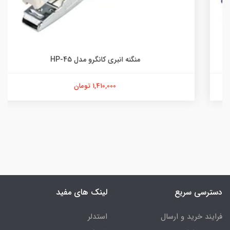
منگنه انبری کانگرو مدل HP-45
1,410,000 تومان
دسترسی سریع
لینک های مفید
فرایند خرید و ارسال
استدلر