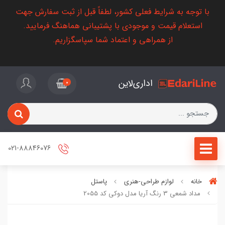
با توجه به شرایط فعلی کشور، لطفاً قبل از ثبت سفارش جهت
استعلام قیمت و موجودی با پشتیبانی هماهنگ فرمایید.
از همراهی و اعتماد شما سپاسگزاریم.
اداری‌لاین
0
021-88846076
خانه
لوازم طراحی-هنری
پاستل
مداد شمعی 3 رنگ آریا مدل دوکی کد 2055