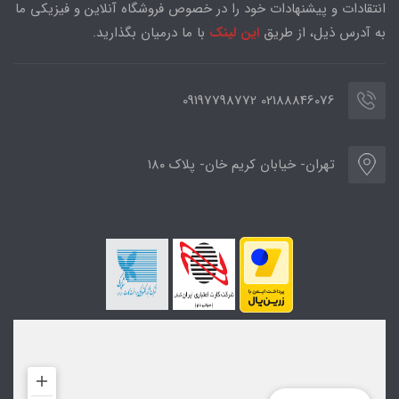
انتقادات و پیشنهادات خود را در خصوص فروشگاه آنلاین و فیزیکی ما
به آدرس ذیل، از طریق
این لینک
با ما درمیان بگذارید.
02188846076 09197798772
تهران- خیابان کریم خان- پلاک ۱۸۰