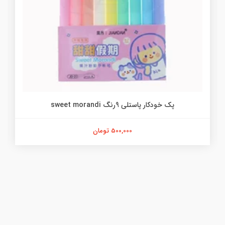
پک خودکار پاستلی 9رنگ sweet morandi
500,000 تومان