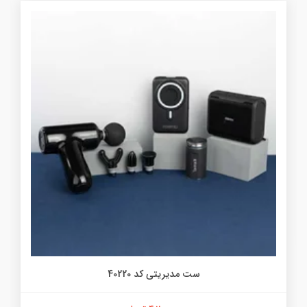
ست مدیریتی کد 40220
برچسب پری