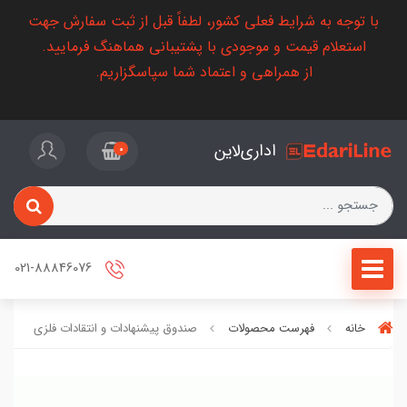
با توجه به شرایط فعلی کشور، لطفاً قبل از ثبت سفارش جهت
استعلام قیمت و موجودی با پشتیبانی هماهنگ فرمایید.
از همراهی و اعتماد شما سپاسگزاریم.
اداری‌لاین
0
021-88846076
خانه
فهرست محصولات
صندوق پیشنهادات و انتقادات فلزی