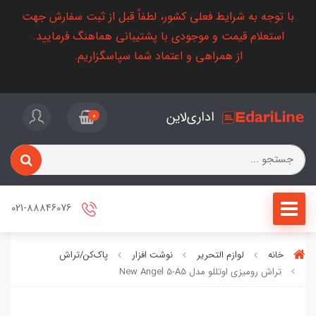
با توجه به شرایط فعلی کشور، لطفاً قبل از ثبت سفارش جهت
استعلام قیمت و موجودی با پشتیبانی هماهنگ فرمایید.
از همراهی و اعتماد شما سپاسگزاریم.
اداری‌لاین
0
021-88846076
خانه
لوازم التحریر
نوشت افزار
پاک‌کن/تراش
تراش رومیزی اوتللو مدل New Angel 5-A5