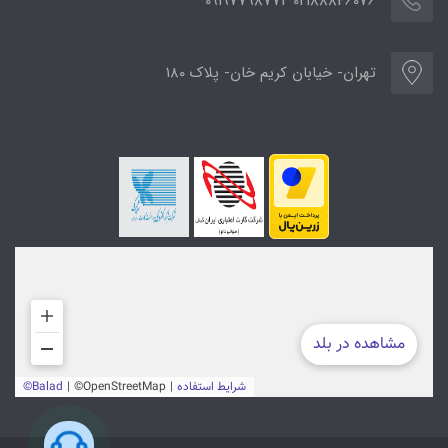
02188846076 09197798772
تهران- خیابان کریم خان- پلاک ۱۸۰