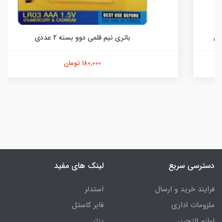
باتری نیم قلمی دوو بسته 2 عددی
180,000 تومان
دسترسی سریع
لینک های مفید
فرایند خرید و ارسال
استدلر
ملزومات اداری
فابر کاستل
لوازم التحریر
پنتر