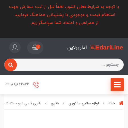
با توجه به شرایط فعلی کشور، لطفاً قبل از ثبت سفارش جهت
استعلام قیمت و موجودی با پشتیبانی هماهنگ فرمایید.
از همراهی و اعتماد شما سپاسگزاریم.
اداری‌لاین
0
021-88846076
خانه
لوازم جانبی - دکوری
باتری
باتری قلمی دوو بسته 2 عددی