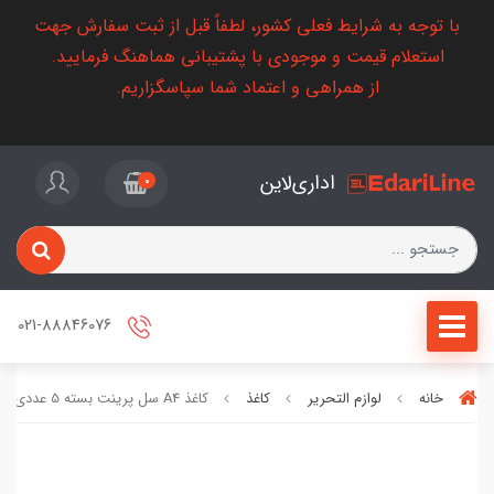
با توجه به شرایط فعلی کشور، لطفاً قبل از ثبت سفارش جهت
استعلام قیمت و موجودی با پشتیبانی هماهنگ فرمایید.
از همراهی و اعتماد شما سپاسگزاریم.
اداری‌لاین
0
021-88846076
خانه
لوازم التحریر
کاغذ
کاغذ A4 سل پرینت بسته 5 عددی