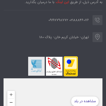
به آدرس ذیل، از طریق
این لینک
با ما درمیان بگذارید.
02188846076 09197798772
تهران- خیابان کریم خان- پلاک ۱۸۰