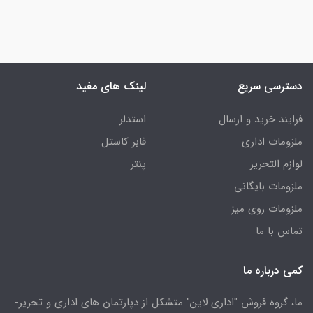
دسترسی سریع
لینک های مفید
فرایند خرید و ارسال
استدلر
ملزومات اداری
فابر کاستل
لوازم التحریر
پنتر
ملزومات بایگانی
ملزومات روی میز
تماس با ما
کمی درباره ما
ما، گروه فروش "اداری لاین" متشکل از دپارتمان های اداری و تحریر-