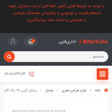
با توجه به شرایط فعلی کشور، لطفاً قبل از ثبت سفارش جهت
استعلام قیمت و موجودی با پشتیبانی هماهنگ فرمایید.
از همراهی و اعتماد شما سپاسگزاریم.
اداری‌لاین
0
021-88846076
خانه
لوازم طراحی-هنری
پاستل
پاستل گچی ۴۸ رنگ گالری