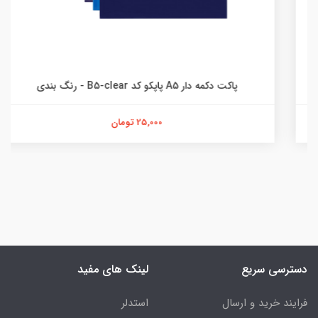
پاکت دکمه دار A5 پاپکو کد B5-clear - رنگ بندی
25,000 تومان
دسترسی سریع
لینک های مفید
فرایند خرید و ارسال
استدلر