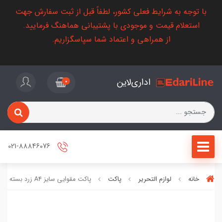
با توجه به شرایط فعلی کشور، لطفاً قبل از ثبت سفارش جهت
استعلام قیمت و موجودی با پشتیبانی هماهنگ فرمایید.
از همراهی و اعتماد شما سپاسگزاریم.
اداری‌لاین
0
021-88846076
خانه
لوازم التحریر
پاکت
پاکت مقوایی سایز A4 زرد بسته 100 عددی