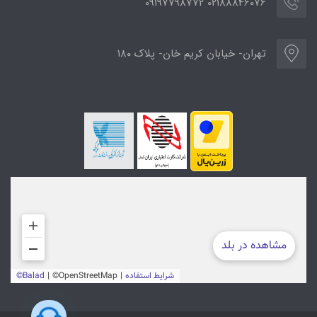
02188846076 09197798772
تهران- خیابان کریم خان- پلاک ۱۸۰