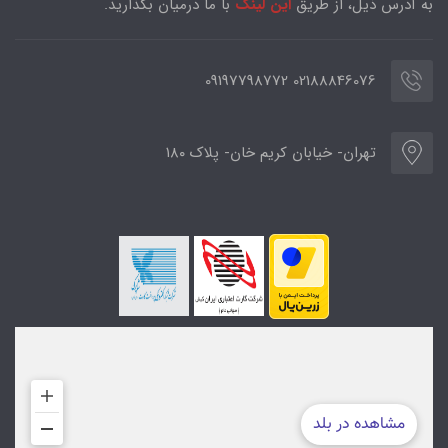
به آدرس ذیل، از طریق
این لینک
با ما درمیان بگذارید.
02188846076 09197798772
تهران- خیابان کریم خان- پلاک ۱۸۰