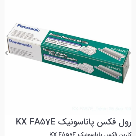
رول فکس پاناسونیک KX FA57E
کاربن فکس پاناسونیک KX FA57E