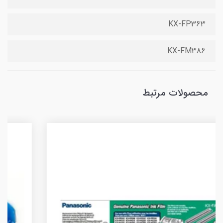
KX-FP363
KX-FM386
محصولات مرتبط