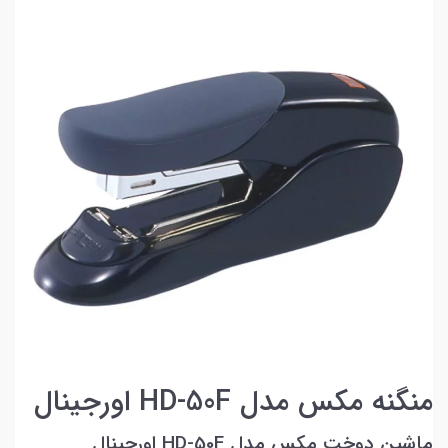
منگنه مکس مدل HD-50F اورجینال
ماشین دوخت مکس مدل HD-50F اورجینال