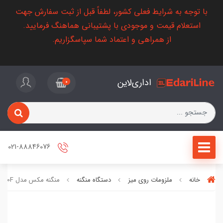
با توجه به شرایط فعلی کشور، لطفاً قبل از ثبت سفارش جهت
استعلام قیمت و موجودی با پشتیبانی هماهنگ فرمایید.
از همراهی و اعتماد شما سپاسگزاریم.
اداری‌لاین
0
021-88846076
خانه
ملزومات روی میز
دستگاه منگنه
منگنه مکس مدل HD-50F اورجینال