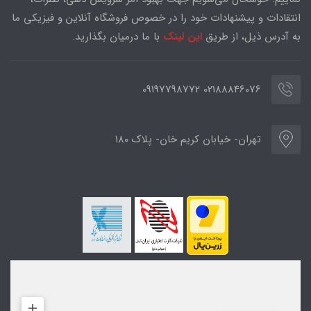
انتقادات و پیشنهادات خود را در خصوص فروشگاه آنلاین و فیزیکی ما
به آدرس ذیل، از طریق
این لینک
با ما درمیان بگذارید.
02188846076 09197798772
تهران- خیابان کریم خان- پلاک ۱۸۰