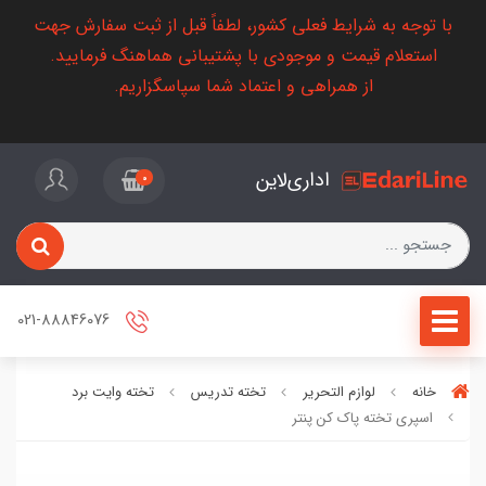
با توجه به شرایط فعلی کشور، لطفاً قبل از ثبت سفارش جهت
استعلام قیمت و موجودی با پشتیبانی هماهنگ فرمایید.
از همراهی و اعتماد شما سپاسگزاریم.
اداری‌لاین
0
021-88846076
خانه
لوازم التحریر
تخته تدریس
تخته وایت برد
اسپری تخته پاک کن پنتر