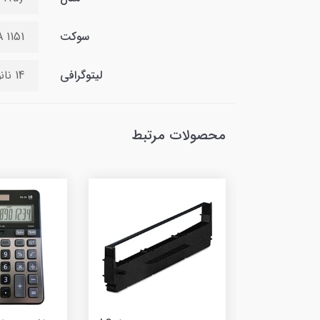
سوکت
 1151
لیتوگرافی
14 نانومتر
محصولات مرتبط
ماشین حس