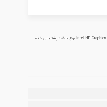
Intel Coffee Lake Core i5-8400 Tray CPU پردازنده 64 بیتی 6 هسته‌ای 12 رشته‌ای 3200 مگاهرتز پردازنده گرافیکی Intel HD Graphics 630 نوع حافظه پشتیبانی شده