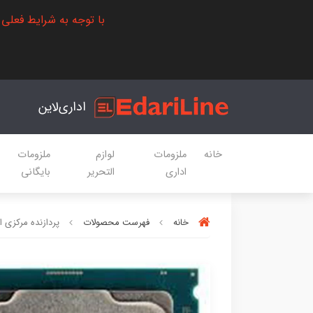
با توجه به شرایط فعلی
اداری‌لاین
خانه
ملزومات
لوازم
ملزومات
اداری
التحریر
بایگانی
خانه
فهرست محصولات
پردازنده مرکزی اینتل سری offee Lake