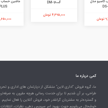
ماشین حساب کاسیو FX-991
پرینتر لی
DM-160
o M102a
ES PLUS
4 تومان
4,650,000 تومان
کمی درباره ما
ما، گروه فروش "اداری لاین" متشکل از دپارتمان های اداری و تحریر
طراحی، بر آن شدیم تا برای خدمت رسانی هرچه مقرون به صرفه‌تر، 
و گسترده‌تر به مشتریان گرانقدر خود، فروش آنلاین را فعال نماییم.
خوشحال می‌شویم جهت بهبود امر سرویس دهی، نظرات، انتقادات 