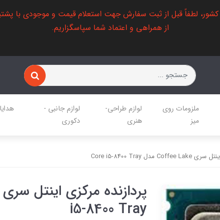
 کشور، لطفاً قبل از ثبت سفارش جهت استعلام قیمت و موجودی با پشتی
از همراهی و اعتماد شما سپاسگزاریم.
ملزومات روی
لوازم طراحی-
لوازم جانبی -
هدایا
میز
هنری
دکوری
C مدل Core i5-8400 Tray
i5-8400 Tray