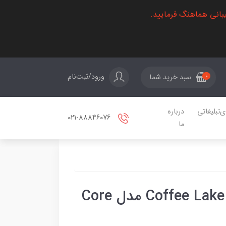
بانی هماهنگ فرمایید.
ورود/ثبت‌نام
سبد خرید شما
0
ی‌تبلیغاتی
درباره
021-88846076
ما
پردازنده مرکزی اینتل سری Coffee Lake مدل Core