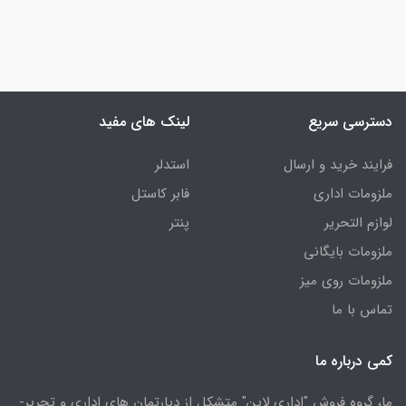
دسترسی سریع
لینک های مفید
فرایند خرید و ارسال
استدلر
ملزومات اداری
فابر کاستل
لوازم التحریر
پنتر
ملزومات بایگانی
ملزومات روی میز
تماس با ما
کمی درباره ما
ما، گروه فروش "اداری لاین" متشکل از دپارتمان های اداری و تحریر-