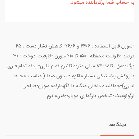
به حساب شما برگرداننده میشود.
-سوزن قابل استفاده : 24/6 و 26/6- کاهش فشار دست : 45
درصد -ظرفیت محفظه : 150 تا 210 سوزن -ظرفیت دوخت : 30
برگ-عمق کاغذ: 84 میلی متر-مکانیزم تمام فلزی- بدنه تمام فلزی
با روکش پلاستیکی بسیار مقاوم - بدون صدا ( مناسب محیط
اداری)-جداکننده داخلی منگنه با نگهدارنده سوزن-طراحی
ارگونومیک-شاخص بارگذاری دوباره-ضربه نرم
دیدگاه‌ها