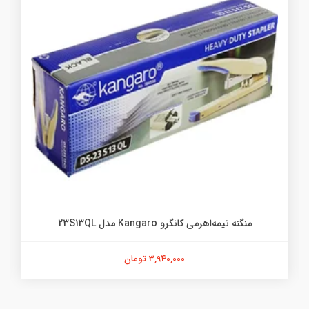
منگنه نیمه‌اهرمی کانگرو Kangaro مدل 23S13QL
3,940,000 تومان