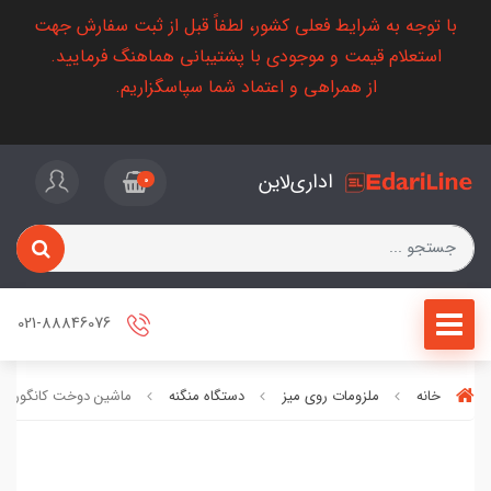
با توجه به شرایط فعلی کشور، لطفاً قبل از ثبت سفارش جهت
استعلام قیمت و موجودی با پشتیبانی هماهنگ فرمایید.
از همراهی و اعتماد شما سپاسگزاریم.
اداری‌لاین
0
021-88846076
خانه
ملزومات روی میز
دستگاه منگنه
ماشین دوخت کانگورو LE 45FS