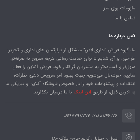
ملزومات روی میز
تماس با ما
کمی درباره ما
ما، گروه فروش "اداری لاین" متشکل از دپارتمان های اداری و تحریر-
طراحی، بر آن شدیم تا برای خدمت رسانی هرچه مقرون به صرفه‌تر،
سهل‌تر و گسترده‌تر به مشتریان گرانقدر خود، فروش آنلاین را فعال
نماییم. خوشحال می‌شویم جهت بهبود امر سرویس دهی، نظرات،
انتقادات و پیشنهادات خود را در خصوص فروشگاه آنلاین و فیزیکی ما
به آدرس ذیل، از طریق
این لینک
با ما درمیان بگذارید.
02188846076 09197798772
تهران- خیابان کریم خان- پلاک ۱۸۰