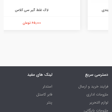
لاک غلط گیر سی کلاس
65,000 تومان
دسترسی سریع
لینک های مفید
فرایند خرید و ارسال
استدلر
ملزومات اداری
فابر کاستل
لوازم التحریر
پنتر
ملزومات بایگانی