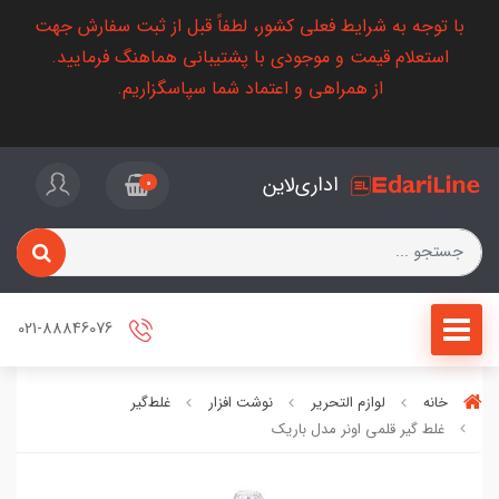
با توجه به شرایط فعلی کشور، لطفاً قبل از ثبت سفارش جهت
استعلام قیمت و موجودی با پشتیبانی هماهنگ فرمایید.
از همراهی و اعتماد شما سپاسگزاریم.
اداری‌لاین
0
021-88846076
خانه
لوازم التحریر
نوشت افزار
غلط‌گیر
غلط گیر قلمی اونر مدل باریک