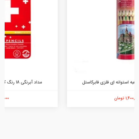
مداد آبرنگی 18 رنگ کارن داش مدل Swiss Color
710,000 تومان