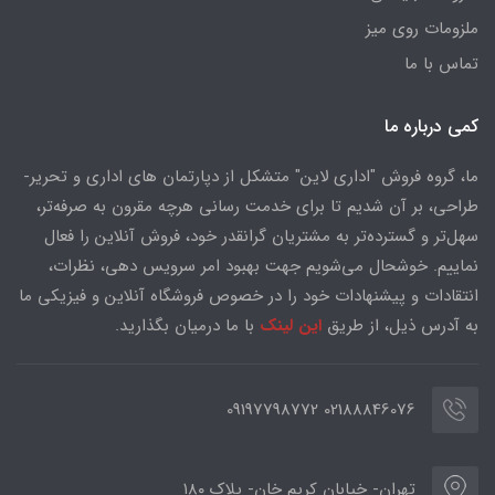
ملزومات روی میز
تماس با ما
کمی درباره ما
ما، گروه فروش "اداری لاین" متشکل از دپارتمان های اداری و تحریر-
طراحی، بر آن شدیم تا برای خدمت رسانی هرچه مقرون به صرفه‌تر،
سهل‌تر و گسترده‌تر به مشتریان گرانقدر خود، فروش آنلاین را فعال
نماییم. خوشحال می‌شویم جهت بهبود امر سرویس دهی، نظرات،
انتقادات و پیشنهادات خود را در خصوص فروشگاه آنلاین و فیزیکی ما
به آدرس ذیل، از طریق
این لینک
با ما درمیان بگذارید.
02188846076 09197798772
تهران- خیابان کریم خان- پلاک ۱۸۰