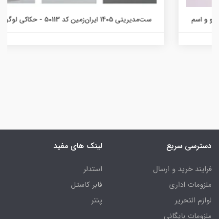
ست‌مدیریتی 1405 ایران‌زمین کد 50113 - حکاکی لوگو و اسم
دسترسی سریع
لینک های مفید
فرایند خرید و ارسال
استدلر
ملزومات اداری
فابر کاستل
لوازم التحریر
پنتر
ملزومات بایگانی