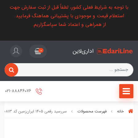
با توجه به شرایط فعلی کشور، لطفاً قبل از ثبت سفارش جهت
استعلام قیمت و موجودی با پشتیبانی هماهنگ فرمایید.
از همراهی و اعتماد شما سپاسگزاریم.
اداری‌لاین
0
021-88846076
خانه
فهرست محصولات
سررسید رقعی 1405 ایران‌زمین کد 50813 - جلد ترمو