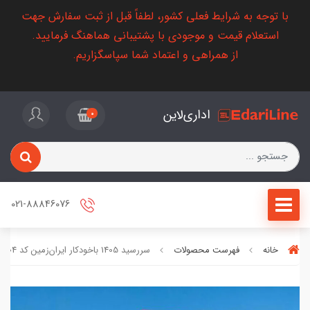
با توجه به شرایط فعلی کشور، لطفاً قبل از ثبت سفارش جهت
استعلام قیمت و موجودی با پشتیبانی هماهنگ فرمایید.
از همراهی و اعتماد شما سپاسگزاریم.
اداری‌لاین
0
021-88846076
خانه
فهرست محصولات
سررسید 1405 با‌خودکار ایران‌زمین کد 50304 - کادویی