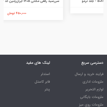
سررسید رقعی مگنتی 1405 ایران‌زمین کد 50803 - جلد حصیری
450,000 تومان
دسترسی سریع
لینک های مفید
فرایند خرید و ارسال
استدلر
ملزومات اداری
فابر کاستل
لوازم التحریر
پنتر
ملزومات بایگانی
ملزومات روی میز