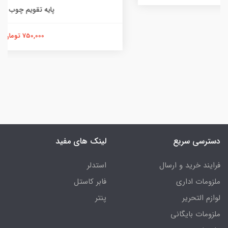
پایه تقویم چوب و فلز
750,000 تومان
دسترسی سریع
لینک های مفید
فرایند خرید و ارسال
استدلر
ملزومات اداری
فابر کاستل
لوازم التحریر
پنتر
ملزومات بایگانی