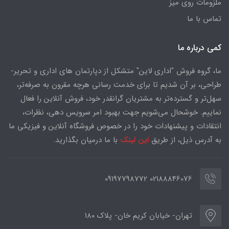
ملزومات روی میز
تماس با ما
کمی درباره ما
ما، گروه فروش "اداری لاین" متشکل از دپارتمان های اداری و تحریر-
طراحی، بر آن شدیم تا برای خدمت رسانی هرچه مقرون به صرفه‌تر،
سهل‌تر و گسترده‌تر به مشتریان گرانقدر خود، فروش آنلاین را فعال
نماییم. خوشحال می‌شویم جهت بهبود امر سرویس دهی، نظرات،
انتقادات و پیشنهادات خود را در خصوص فروشگاه آنلاین و فیزیکی ما
به آدرس ذیل، از طریق
این لینک
با ما درمیان بگذارید.
02188846076 09197798772
تهران- خیابان کریم خان- پلاک ۱۸۰