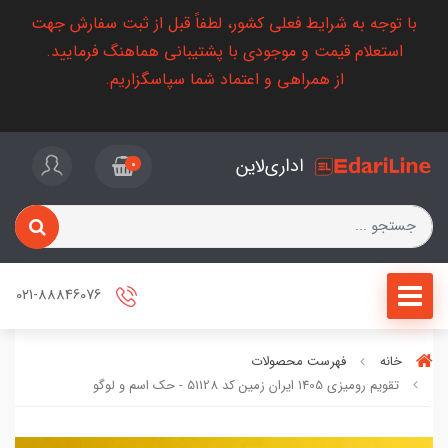
با توجه به شرایط فعلی کشور، لطفاً قبل از ثبت سفارش جهت
استعلام قیمت و موجودی با پشتیبانی هماهنگ فرمایید.
از همراهی و اعتماد شما سپاسگزاریم.
اداری‌لاین
0
021-88846076
خانه
فهرست محصولات
تقویم رومیزی 1405 ایران زمین کد 51128 - حک اسم و لوگو